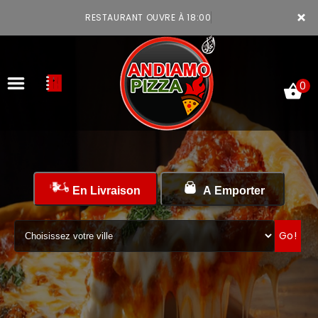
×
RESTAURANT OUVRE À 18:00
0
ACCUEIL
En Livraison
A Emporter
LA CARTE
VOTRE COMPTE
Go!
NOTRE RESTAURANT
VOS AVIS
MENTIONS LÉGALES