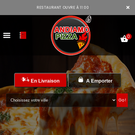
×
RESTAURANT OUVRE À 11:00
0
ACCUEIL
En Livraison
A Emporter
LA CARTE
VOTRE COMPTE
Go!
NOTRE RESTAURANT
VOS AVIS
MENTIONS LÉGALES