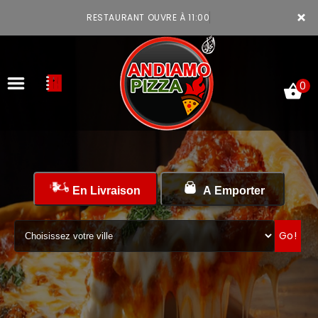
×
RESTAURANT OUVRE À 11:00
0
ACCUEIL
En Livraison
A Emporter
LA CARTE
VOTRE COMPTE
Go!
NOTRE RESTAURANT
VOS AVIS
MENTIONS LÉGALES