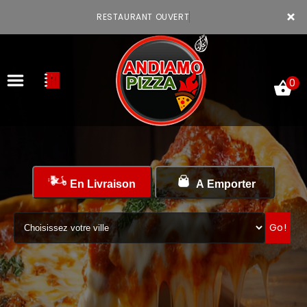
×
RESTAURANT OUVERT
0
ACCUEIL
En Livraison
A Emporter
LA CARTE
VOTRE COMPTE
Go!
NOTRE RESTAURANT
VOS AVIS
MENTIONS LÉGALES