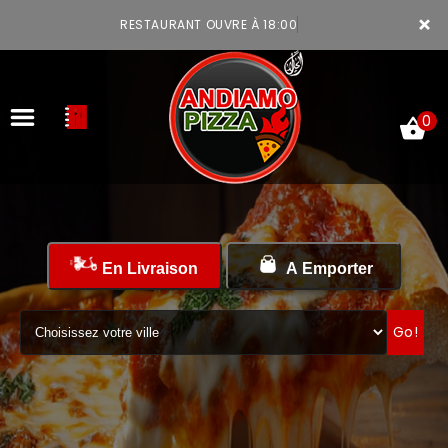
×
RESTAURANT OUVRE À 18:00
0
ACCUEIL
En Livraison
A Emporter
LA CARTE
VOTRE COMPTE
Go!
NOTRE RESTAURANT
VOS AVIS
MENTIONS LÉGALES